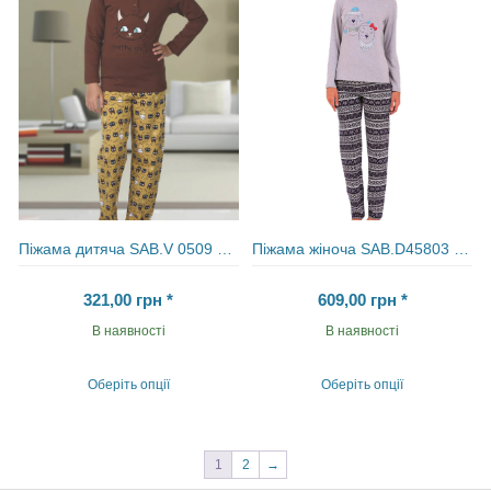
можна
можна
вибрати
вибрати
на
на
сторінці
сторінці
товару
товару
Піжама дитяча SAB.V 0509 PDF
Піжама жіноча SAB.D45803 LAC
321,00
грн
*
609,00
грн
*
В наявності
В наявності
Оберіть опції
Оберіть опції
Цей
Цей
товар
товар
має
має
кілька
кілька
1
2
→
варіантів.
варіантів.