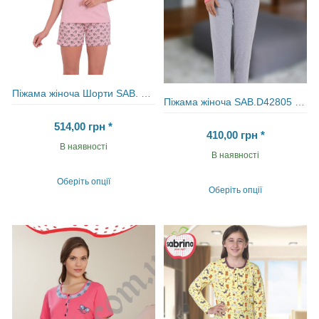
Піжама жіноча Шорти SAB. H 62801
Піжама жіноча SAB.D42805 CORAL
514,00
грн
*
410,00
грн
*
В наявності
В наявності
Оберіть опції
Оберіть опції
Цей
Цей
товар
товар
має
має
кілька
кілька
варіантів.
варіантів.
Параметри
Параметри
можна
можна
вибрати
вибрати
на
на
сторінці
сторінці
товару