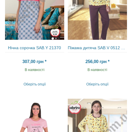
товару
Нічна сорочка SAB.Y 21370
Піжама дитяча SAB.V 0512 KAHVE
307,00
грн
*
256,00
грн
*
В наявності
В наявності
Оберіть опції
Оберіть опції
Цей
Цей
товар
товар
має
має
кілька
кілька
варіантів.
варіантів.
Параметри
Параметри
можна
можна
вибрати
вибрати
на
на