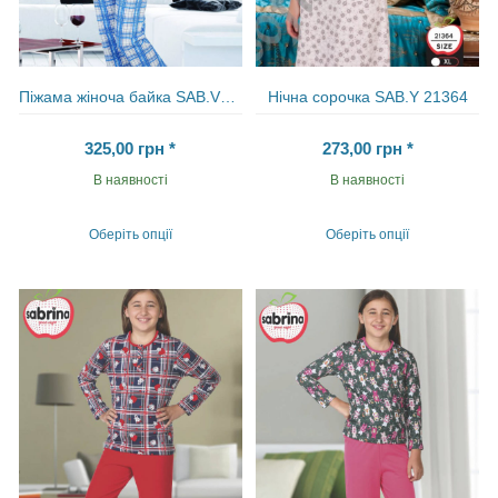
Піжама жіноча байка SAB.V45083 MAV
Нічна сорочка SAB.Y 21364
325,00
грн
*
273,00
грн
*
В наявності
В наявності
Оберіть опції
Оберіть опції
Цей
Цей
товар
товар
має
має
кілька
кілька
варіантів.
варіантів.
Параметри
Параметри
можна
можна
вибрати
вибрати
на
на
сторінці
сторінці
товару
товару