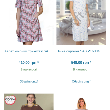
вибрати
на
на
сторінці
сторінці
товару
товару
Халат жіночий трикотаж SAB Y 71116 PEM
Нічна сорочка SAB.V16004 MAV
410,00
грн
*
548,00
грн
*
В наявності
В наявності
Оберіть опції
Оберіть опції
Цей
Цей
товар
товар
має
має
кілька
кілька
варіантів.
варіантів.
Параметри
Параметри