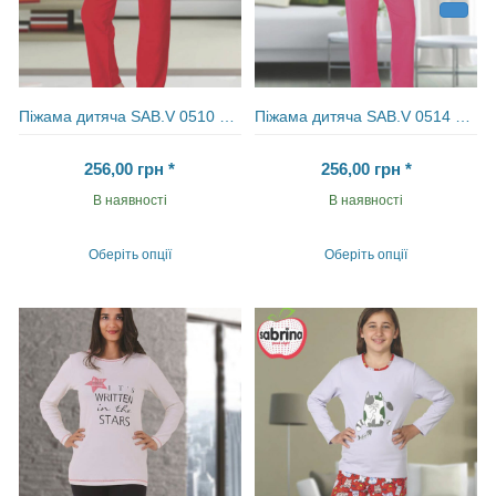
Піжама дитяча SAB.V 0510 LAC
Піжама дитяча SAB.V 0514 MAV
256,00
грн
*
256,00
грн
*
В наявності
В наявності
Оберіть опції
Оберіть опції
Цей
Цей
товар
товар
має
має
кілька
кілька
варіантів.
варіантів.
Параметри
Параметри
можна
можна
вибрати
вибрати
на
на
сторінці
сторінці
товару
товару