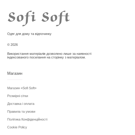
Параметри
Параметри
можна
можна
вибрати
вибрати
на
на
сторінці
сторінці
товару
товару
Одяг для дому та відпочинку
© 2026
Використання матеріалів дозволено лише за наявності
індексованого посилання на сторінку з матеріалом.
Магазин
Магазин «Sofi Soft»
Розмірні сітки
Доставка і оплата
Правила та умови
Політика Конфіденційності
Cookie Policy