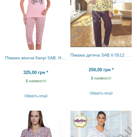
сторінці
сторінці
товару
товару
Піжама дитяча SAB.V 0512 LAC
Піжама жіноча Капрі SAB. H 52803
256,00
грн
*
325,00
грн
*
В наявності
В наявності
Оберіть опції
Оберіть опції
Цей
Цей
товар
товар
має
має
кілька
кілька
варіантів.
варіантів.
Параметри
Параметри
можна
можна
вибрати