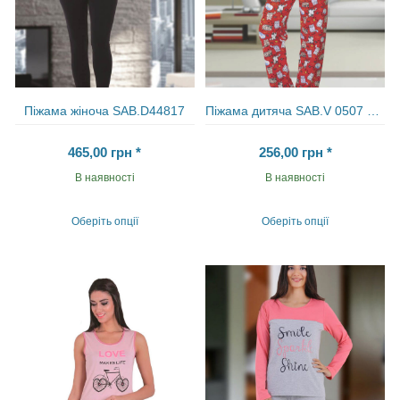
Піжама жіноча SAB.D44817
Піжама дитяча SAB.V 0507 LIL
465,00
грн
*
256,00
грн
*
В наявності
В наявності
Оберіть опції
Оберіть опції
Цей
Цей
товар
товар
має
має
кілька
кілька
варіантів.
варіантів.
Параметри
Параметри
можна
можна
вибрати
вибрати
на
на
сторінці
сторінці
товару
товару