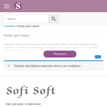
Головна
/ Набір для сауни
Набір для сауни
Набір для сауни, лазні за низькими цінами. Доступний атрибут для любителів парного виду
відпочинку. У комплекті рушник-накидка з липучкою, капці і зручна шапочка. У нас ви можете
замовити набір для сауни оптом!
Показати
Товарів, відповідних вашому запиту, не знайдено.
Одяг для дому та відпочинку