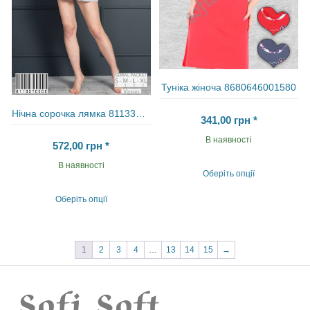
Туніка жіноча 8680646001580
Нічна сорочка лямка 8113370000
341,00
грн
*
В наявності
572,00
грн
*
В наявності
Оберіть опції
Цей
товар
Оберіть опції
має
Цей
кілька
товар
варіантів.
має
Параметри
кілька
1
2
3
4
…
13
14
15
→
можна
варіантів.
вибрати
Параметри
на
можна
сторінці
вибрати
товару
на