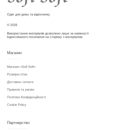
сторінці
товару
Одяг для дому та відпочинку
© 2026
Використання матеріалів дозволено лише за наявності
індексованого посилання на сторінку з матеріалом.
Магазин
Магазин «Sofi Soft»
Розмірні сітки
Доставка і оплата
Правила та умови
Політика Конфіденційності
Cookie Policy
Партнерство