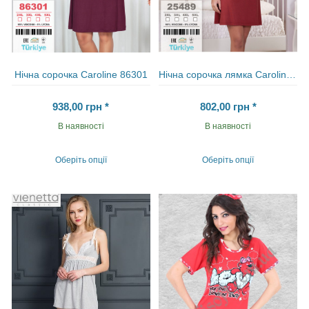
Нічна сорочка Carolіne 86301
Нічна сорочка лямка Carolіne 25489
938,00
грн
*
802,00
грн
*
В наявності
В наявності
Оберіть опції
Оберіть опції
Цей
Цей
товар
товар
має
має
кілька
кілька
варіантів.
варіантів.
Параметри
Параметри
можна
можна
вибрати
вибрати
на
на
сторінці
сторінці
товару
товару