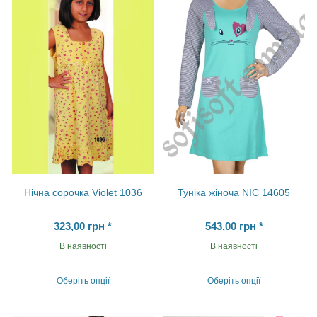
варіантів.
варіантів.
Параметри
Параметри
можна
можна
вибрати
вибрати
на
на
сторінці
сторінці
товару
товару
Нічна сорочка Vіolet 1036
Туніка жіноча NIC 14605
323,00
грн
*
543,00
грн
*
В наявності
В наявності
Оберіть опції
Оберіть опції
Цей
Цей
товар
товар
має
має