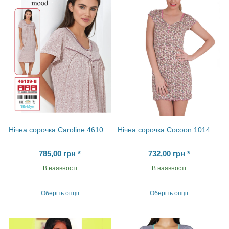
можна
Параметри
вибрати
можна
на
вибрати
сторінці
на
товару
сторінці
товару
Нічна сорочка Carolіne 46109-B
Нічна сорочка Cocoon 1014 KG
785,00
грн
*
732,00
грн
*
В наявності
В наявності
Оберіть опції
Оберіть опції
Цей
Цей
товар
товар
має
має
кілька
кілька