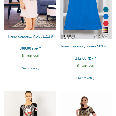
Нічна сорочка Vіolet 12118
Нічна сорочка дитяча 50170000
369,00
грн
*
В наявності
132,00
грн
*
В наявності
Оберіть опції
Цей
товар
Оберіть опції
має
Цей
кілька
товар
варіантів.
має
Параметри
кілька
можна
варіантів.
вибрати
Параметри
на
можна
сторінці
вибрати