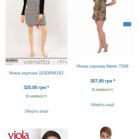
товару
на
сторінці
товару
Нічна сорочка Metіn 7938
Нічна сорочка 1030098162
307,00
грн
*
325,00
грн
*
В наявності
В наявності
Оберіть опції
Цей
Оберіть опції
товар
Цей
має
товар
кілька
має
варіантів.
кілька
Параметри
варіантів.