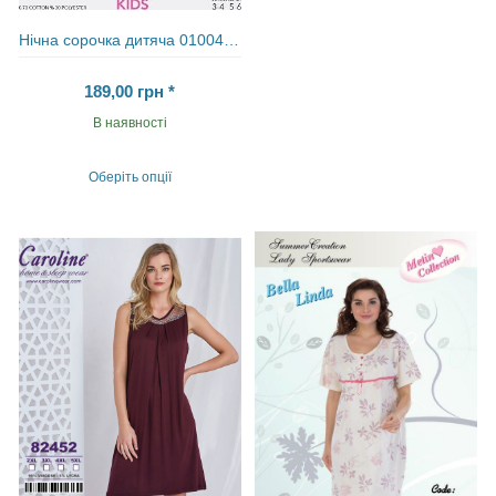
товар
має
кілька
Нічна сорочка дитяча 0100480000
варіантів.
Параметри
189,00
грн
*
можна
вибрати
В наявності
на
сторінці
товару
Оберіть опції
Цей
товар
має
кілька
варіантів.
Параметри
можна
вибрати
на
сторінці
товару