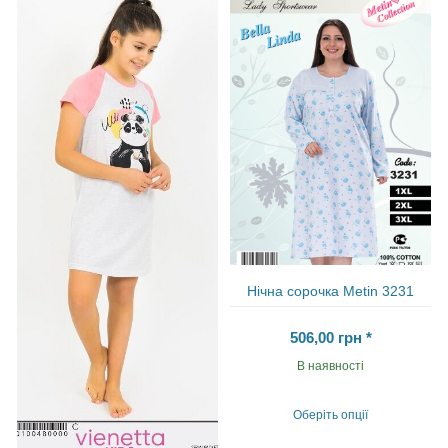
кілька
кілька
варіантів.
варіантів.
Параметри
Параметри
можна
можна
вибрати
вибрати
на
на
сторінці
сторінці
товару
товару
Нічна сорочка Metіn 3231
506,00
грн
*
В наявності
Оберіть опції
Цей