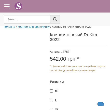
Головна
/
Костюм для відпочинку
/ Костюм жіночий RuKіm 3022
Костюм жіночий RuKіm
3022
Артикул: 8763
542,00
грн
*
* Ціна на сайті вказана для роздрібних покупок,
оптові ціни дізнавайтесь у менеджера.
Розміри
M
L
XL